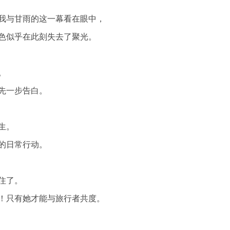
我与甘雨的这一幕看在眼中，
色似乎在此刻失去了聚光。
。
先一步告白。
生。
的日常行动。
住了。
！只有她才能与旅行者共度。