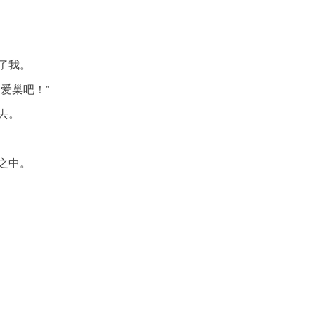
了我。
爱巢吧！”
去。
之中。