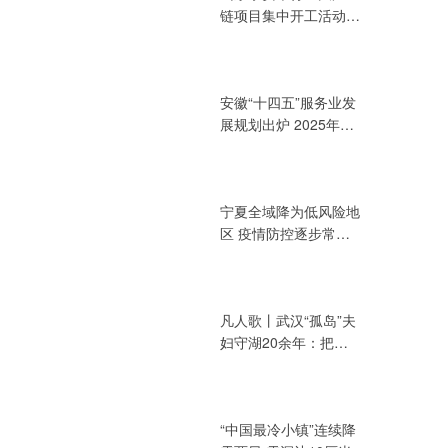
链项目集中开工活动
总投资394.72亿元
安徽“十四五”服务业发
展规划出炉 2025年增
加值力争达3.2万亿元
宁夏全域降为低风险地
区 疫情防控逐步常态
化
凡人歌丨武汉“孤岛”夫
妇守湖20余年：把青
春献给湖泊
“中国最冷小镇”连续降