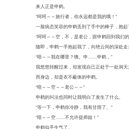
来人正是申鹤。
“呵呵～～旅行者，你永远都是我的哦！”
一脸病态笑容的申鹤丢到了手中的棒子，抱起
“呵呵～～空，不，是老公，跟申鹤回到我们的
随即，申鹤一手抱起我了，向绝云间的深处走
“唔～～我在哪里？咦。申……申鹤，”
我悠悠转醒过来，却发现自己正处于一处洞天
而身边，却是衣不蔽体的申鹤。
“唔～～空～～老公～～”
申鹤的叫法也同时让我明白了发生了什么。
“等一下，申鹤你冷静，我有甘雨了。”
“唔～～空……不允许提师姐！”
申鹤似乎生气了。