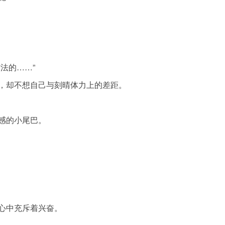
法的……”
，却不想自己与刻晴体力上的差距。
感的小尾巴。
心中充斥着兴奋。