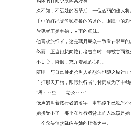
我家的甘雨小麒麟真好看！
殊不知，不远处的石壁后，一位靓丽的佳人将
手中的红绳被偷窥者攥的紧紧的。眼瞳中的彩
偷窥者正是申鹤，甘雨的师妹。
他喜欢旅行者，这是璃月民众一致看在眼里的
然而，正当她想向旅行者告白时，却被甘雨抢
不甘心，悔恨，充斥着她的心间。
随即，与自己师姐抢男人的想法也随之应运而
自打那天开始，跟踪旅行者与甘雨成为了申鹤
“唔～～空……老公～～”
低声的叫着旅行者的名字，申鹤似乎已经忍不
她接受不了，那个在旅行者背上的人应该是她
一个念头悄然降临在她的脑海之中。