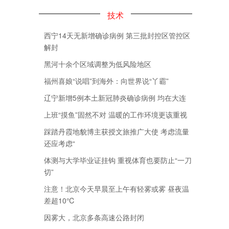
技术
西宁14天无新增确诊病例 第三批封控区管控区
解封
黑河十余个区域调整为低风险地区
福州喜娘“说唱”到海外：向世界说“丫霸”
辽宁新增5例本土新冠肺炎确诊病例 均在大连
上班“摸鱼”固然不对 温暖的工作环境更该重视
踩踏丹霞地貌博主获授文旅推广大使 考虑流量
还应考虑“
体测与大学毕业证挂钩 重视体育也要防止“一刀
切”
注意！北京今天早晨至上午有轻雾或雾 昼夜温
差超10℃
因雾大，北京多条高速公路封闭