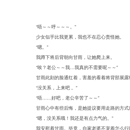
“唔～～呼～～～。”
少女似乎比我更累，我也不在忍心责怪她。
“嗯。”
我蹲下将后背朝向甘雨，让她爬上来。
“唉？老公～～我…我真的不需要呢～～”
甘雨此刻的脸通红着，害羞的看着将背部展露
“没关系，上来吧 。”
“唔……好吧，老公辛苦了～～”
甘雨心中有些后悔，是她提议要用走路的方式
“嗯，没关系哦！我还是有点力气的。”
我安慰着甘雨。毕竟，自家老婆不宠着怎么行