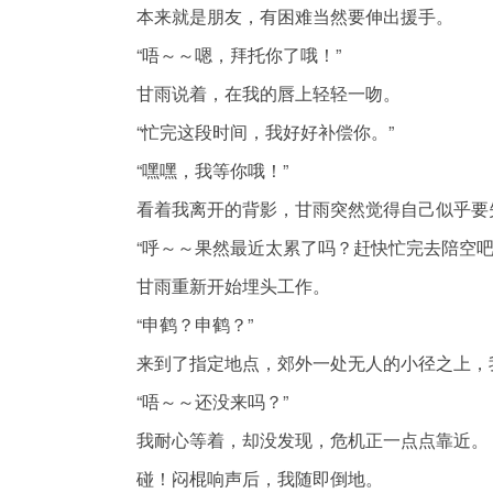
本来就是朋友，有困难当然要伸出援手。
“唔～～嗯，拜托你了哦！”
甘雨说着，在我的唇上轻轻一吻。
“忙完这段时间，我好好补偿你。”
“嘿嘿，我等你哦！”
看着我离开的背影，甘雨突然觉得自己似乎要
“呼～～果然最近太累了吗？赶快忙完去陪空吧
甘雨重新开始埋头工作。
“申鹤？申鹤？”
来到了指定地点，郊外一处无人的小径之上，
“唔～～还没来吗？”
我耐心等着，却没发现，危机正一点点靠近。
碰！闷棍响声后，我随即倒地。