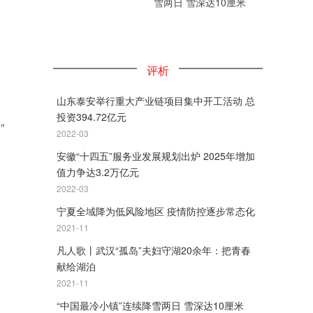
雪两日 雪深达10厘米
评析
山东泰安举行重大产业链项目集中开工活动 总
投资394.72亿元
”
2022-03
安徽“十四五”服务业发展规划出炉 2025年增加
值力争达3.2万亿元
2022-03
宁夏全域降为低风险地区 疫情防控逐步常态化
2021-11
凡人歌丨武汉“孤岛”夫妇守湖20余年：把青春
献给湖泊
2021-11
“中国最冷小镇”连续降雪两日 雪深达10厘米