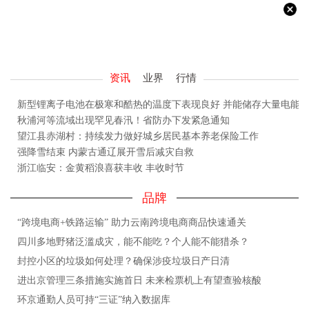
资讯
业界
行情
新型锂离子电池在极寒和酷热的温度下表现良好 并能储存大量电能
秋浦河等流域出现罕见春汛！省防办下发紧急通知
望江县赤湖村：持续发力做好城乡居民基本养老保险工作
强降雪结束 内蒙古通辽展开雪后减灾自救
浙江临安：金黄稻浪喜获丰收 丰收时节
品牌
“跨境电商+铁路运输” 助力云南跨境电商商品快速通关
四川多地野猪泛滥成灾，能不能吃？个人能不能猎杀？
封控小区的垃圾如何处理？确保涉疫垃圾日产日清
进出京管理三条措施实施首日 未来检票机上有望查验核酸
环京通勤人员可持“三证”纳入数据库