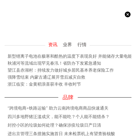
资讯
业界
行情
新型锂离子电池在极寒和酷热的温度下表现良好 并能储存大量电能
秋浦河等流域出现罕见春汛！省防办下发紧急通知
望江县赤湖村：持续发力做好城乡居民基本养老保险工作
强降雪结束 内蒙古通辽展开雪后减灾自救
浙江临安：金黄稻浪喜获丰收 丰收时节
品牌
“跨境电商+铁路运输” 助力云南跨境电商商品快速通关
四川多地野猪泛滥成灾，能不能吃？个人能不能猎杀？
封控小区的垃圾如何处理？确保涉疫垃圾日产日清
进出京管理三条措施实施首日 未来检票机上有望查验核酸