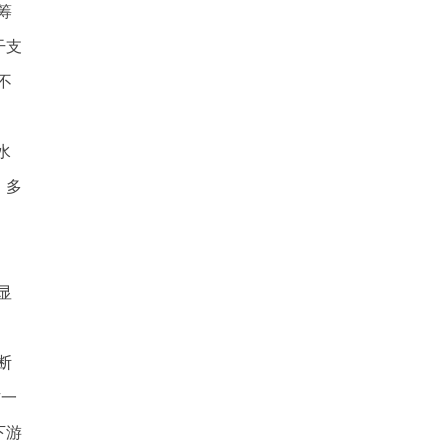
筹
干支
不
水
、多
显
断
作一
下游