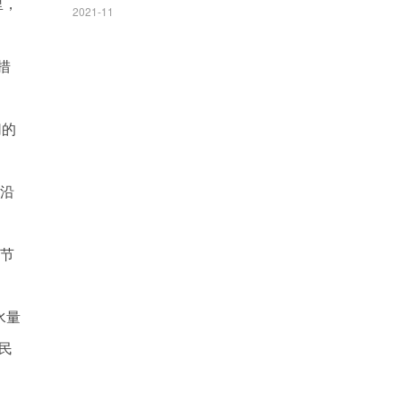
里，
2021-11
措
切的
河沿
季节
水量
民