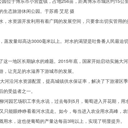
公园位于博乐市小营盘镇，占地256亩，距离博乐市城区约15公
生态旅游休闲公园。于苏甫·艾尼 摄
水，水资源开发利用有着广阔的发展空间，只要拿出切实管用的
，蒸发量却高达3000毫米以上。对水的渴望是吐鲁番人民最迫
了这一地区长期缺水的难题。2015年底，国家开始启动实施大
游，让充足的水滋养下游城市的发展。
化了大河沿河水资源配置，提高城镇供水保证率，解决了下游灌区
后的受益者之一。
”红柳河园艺场职工李先水说，过去每到5月，葡萄进入开花期，用
，又只能眼睁睁看着河水流走。如今，每当进入农业用水高峰，农
溉用水，这也使葡萄的产量达每亩3吨以上，实现了明显提升。