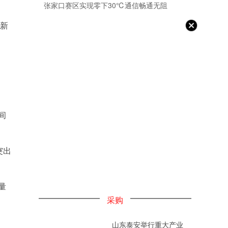
张家口赛区实现零下30℃通信畅通无阻
览新
间
突出
量
采购
山东泰安举行重大产业