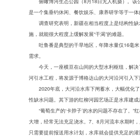
俯瞰博河生态公园（8月18日无人机摄）。该
是一个集垂钓休闲、餐饮娱乐、康养研学等于一体的
调查研究表明，新疆在相当程度上是结构性缺
施，就能很大程度上缓解发展“干渴”的难题。
吐鲁番是典型的干旱地区，年降水量仅16毫米
需求。
今天，一座横亘在山间的大型水利枢纽，解决
河引水工程，将发源于博格达山的大河沿河引入下
2020年底，大河沿水库下闸蓄水，大幅优
性缺水问题。其下游的红柳河园艺场正是水库建成
“葡萄生产的‘卡脖子’的水的问题不存在了。
大增，经常无法充足浇水。7、8月河流丰水期时
只需要提前报送用水计划，水库就会提供充足的灌