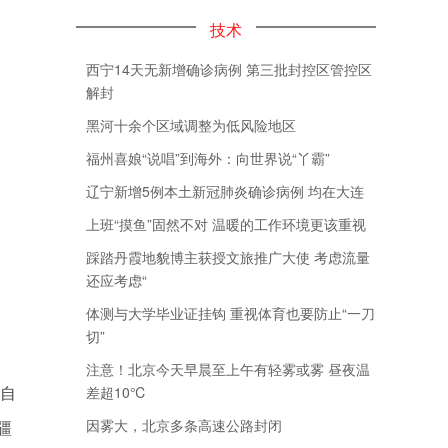
技术
西宁14天无新增确诊病例 第三批封控区管控区
解封
黑河十余个区域调整为低风险地区
福州喜娘“说唱”到海外：向世界说“丫霸”
辽宁新增5例本土新冠肺炎确诊病例 均在大连
上班“摸鱼”固然不对 温暖的工作环境更该重视
踩踏丹霞地貌博主获授文旅推广大使 考虑流量
还应考虑“
体测与大学毕业证挂钩 重视体育也要防止“一刀
切”
注意！北京今天早晨至上午有轻雾或雾 昼夜温
、自
差超10℃
因雾大，北京多条高速公路封闭
疆