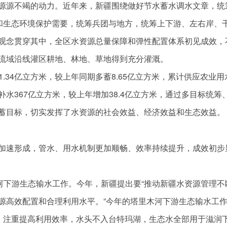
源源不竭的动力。近年来，新疆围绕做好节水蓄水调水文章，统
展和生态环境保护需要，统筹兵团与地方，统筹上下游、左右岸、
观念贯穿其中，全区水资源总量保障和弹性配置体系初见成效，
流域沿线灌区耕地、林地、草地得到充分灌溉。
21.34亿立方米，较上年同期多蓄8.65亿立方米，累计供应农业用
生态补水367亿立方米，较上年增加38.4亿立方米，通过多目标统筹
蓄目标，切实发挥了水资源的社会效益、经济效益和生态效益。
加速形成，管水、用水机制更加顺畅、效率持续提升，成效初步
河下游生态输水工作。今年，新疆提出要“推动新疆水资源管理不
源高效配置和合理利用水平。”今年的塔里木河下游生态输水工
上，注重提高利用效率，水头不入台特玛湖，生态水全部用于滋润