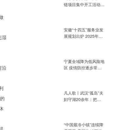
链项目集中开工活动
总投资394.72亿元
做
安徽“十四五”服务业发
展规划出炉 2025年增
态湿
加值力争达3.2万亿元
宁夏全域降为低风险地
河沿
区 疫情防控逐步常态
化
利
凡人歌丨武汉“孤岛”夫
地的
妇守湖20余年：把青
春献给湖泊
休
“中国最冷小镇”连续降
堤