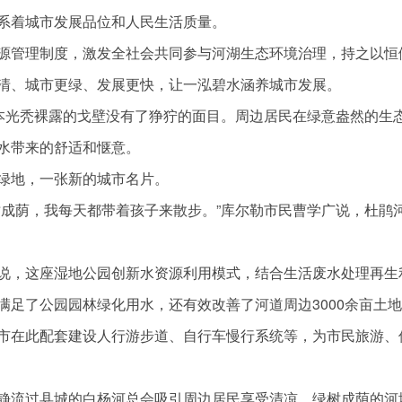
系着城市发展品位和人民生活质量。
源管理制度，激发全社会共同参与河湖生态环境治理，持之以恒
清、城市更绿、发展更快，让一泓碧水涵养城市发展。
原本光秃裸露的戈壁没有了狰狞的面目。周边居民在绿意盎然的生
水带来的舒适和惬意。
绿地，一张新的城市名片。
树成荫，我每天都带着孩子来散步。”库尔勒市民曹学广说，杜鹃
说，这座湿地公园创新水资源利用模式，结合生活废水处理再生
足了公园园林绿化用水，还有效改善了河道周边3000余亩土
市在此配套建设人行游步道、自行车慢行系统等，为市民旅游、
静流过县城的白杨河总会吸引周边居民享受清凉，绿树成荫的河