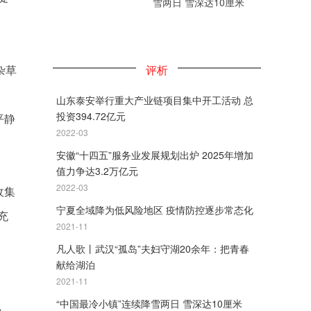
雪两日 雪深达10厘米
杂草
评析
山东泰安举行重大产业链项目集中开工活动 总
投资394.72亿元
平静
2022-03
安徽“十四五”服务业发展规划出炉 2025年增加
值力争达3.2万亿元
2022-03
收集
宁夏全域降为低风险地区 疫情防控逐步常态化
充
2021-11
凡人歌丨武汉“孤岛”夫妇守湖20余年：把青春
献给湖泊
2021-11
“中国最冷小镇”连续降雪两日 雪深达10厘米