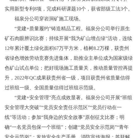
实用新型专利8项，完成科研课题10个，获省部级工法3个。
福泉分公司穿岩洞矿施工现场。
“党建+质量履约”铸造精品工程。福泉分公司举行原生
矿石肉眼辨识比赛；持续开展“我为矿山增点绿”活动，连续
12年累计覆土绿化面积67万平方米，植树8.2万棵，获贵州
省绿色增效劳动竞赛先进集体，助推业主单位成为国家级绿
色矿山试点单位；把好现场施工质量关，推动质量管控再提
升，2022年QC成果获贵州省一级，项目获贵州省质量信得
过班组一级、全国质量信得过班组示范级。
“党建+安全管理”亮点成效显著。福泉分公司开展“班组
安全管理大突破”“党员安全责任示范区”“党员行动在一
线”等活动；参加“我身边的安全故事”原创征文比赛；明
确“一名党员包保一个班组”；创建“党员安全示范岗”“青年
安全示范岗”；发放安全生产手册、消防宣传海报；答疑解