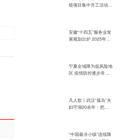
链项目集中开工活动
总投资394.72亿元
安徽“十四五”服务业发
展规划出炉 2025年增
加值力争达3.2万亿元
宁夏全域降为低风险地
区 疫情防控逐步常态
化
凡人歌丨武汉“孤岛”夫
妇守湖20余年：把青
春献给湖泊
“中国最冷小镇”连续降