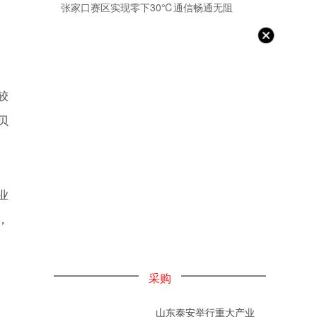
张家口赛区实现零下30℃通信畅通无阻
较
贝
业
，
采购
山东泰安举行重大产业