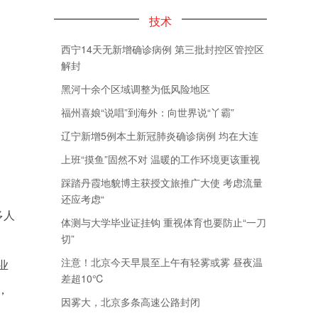
技术
西宁14天无新增确诊病例 第三批封控区管控区
解封
黑河十余个区域调整为低风险地区
福州喜娘“说唱”到海外：向世界说“丫霸”
辽宁新增5例本土新冠肺炎确诊病例 均在大连
上班“摸鱼”固然不对 温暖的工作环境更该重视
踩踏丹霞地貌博主获授文旅推广大使 考虑流量
还应考虑“
多人
体测与大学毕业证挂钩 重视体育也要防止“一刀
切”
注意！北京今天早晨至上午有轻雾或雾 昼夜温
业
差超10℃
，
因雾大，北京多条高速公路封闭