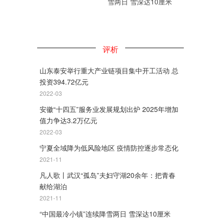
雪两日 雪深达10厘米
评析
山东泰安举行重大产业链项目集中开工活动 总
投资394.72亿元
2022-03
安徽“十四五”服务业发展规划出炉 2025年增加
值力争达3.2万亿元
2022-03
宁夏全域降为低风险地区 疫情防控逐步常态化
2021-11
凡人歌丨武汉“孤岛”夫妇守湖20余年：把青春
献给湖泊
2021-11
“中国最冷小镇”连续降雪两日 雪深达10厘米