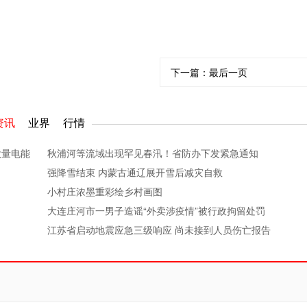
下一篇：
最后一页
资讯
业界
行情
大量电能
秋浦河等流域出现罕见春汛！省防办下发紧急通知
强降雪结束 内蒙古通辽展开雪后减灾自救
小村庄浓墨重彩绘乡村画图
大连庄河市一男子造谣“外卖涉疫情”被行政拘留处罚
江苏省启动地震应急三级响应 尚未接到人员伤亡报告