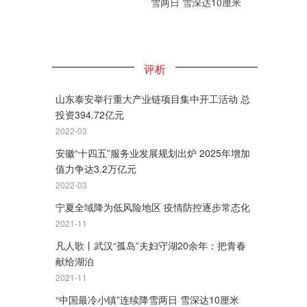
雪两日 雪深达10厘米
评析
山东泰安举行重大产业链项目集中开工活动 总
投资394.72亿元
2022-03
安徽“十四五”服务业发展规划出炉 2025年增加
值力争达3.2万亿元
2022-03
宁夏全域降为低风险地区 疫情防控逐步常态化
2021-11
凡人歌丨武汉“孤岛”夫妇守湖20余年：把青春
献给湖泊
2021-11
“中国最冷小镇”连续降雪两日 雪深达10厘米