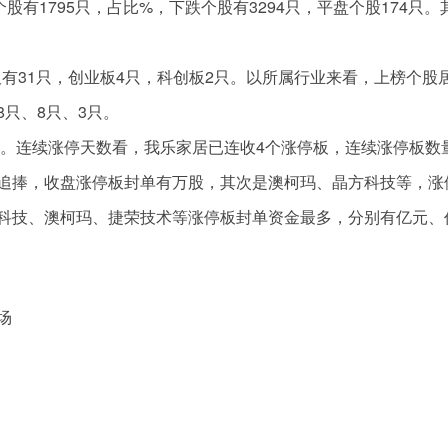
有1795只，占比%，下跌个股有3294只，平盘个股174只。
有31只，创业板4只，科创板2只。以所属行业来看，上榜个股
只、8只、3只。
ST股。连续涨停天数看，我乐家居已连收4个涨停板，连续涨停板数
追捧，收盘涨停板封单有万股，其次是澳柯玛、晶方科技等，涨
科技、澳柯玛、捷荣技术等涨停板封单资金最多，分别有亿元、
场