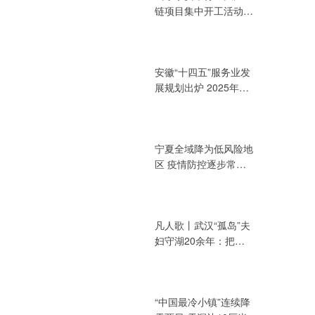
链项目集中开工活动
总投资394.72亿元
安徽“十四五”服务业发
展规划出炉 2025年增
加值力争达3.2万亿元
宁夏全域降为低风险地
区 疫情防控逐步常态
化
凡人歌丨武汉“孤岛”夫
妇守湖20余年：把青
春献给湖泊
“中国最冷小镇”连续降