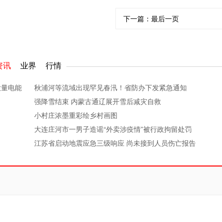
下一篇：
最后一页
资讯
业界
行情
大量电能
秋浦河等流域出现罕见春汛！省防办下发紧急通知
强降雪结束 内蒙古通辽展开雪后减灾自救
小村庄浓墨重彩绘乡村画图
大连庄河市一男子造谣“外卖涉疫情”被行政拘留处罚
江苏省启动地震应急三级响应 尚未接到人员伤亡报告