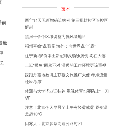
其
技术
西宁14天无新增确诊病例 第三批封控区管控区
居前
解封
黑河十余个区域调整为低风险地区
量最
福州喜娘“说唱”到海外：向世界说“丫霸”
停
辽宁新增5例本土新冠肺炎确诊病例 均在大连
亿
上班“摸鱼”固然不对 温暖的工作环境更该重视
踩踏丹霞地貌博主获授文旅推广大使 考虑流量
还应考虑“
体测与大学毕业证挂钩 重视体育也要防止“一刀
切”
注意！北京今天早晨至上午有轻雾或雾 昼夜温
差超10℃
因雾大，北京多条高速公路封闭