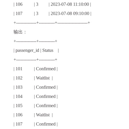
| 106 | 3 | 2023-07-08 11:10:00 |
| 107 | 3 | 2023-07-08 09:10:00 |
+--------------+-----------+---------------------+
输出：
+--------------+-----------+
| passenger_id | Status |
+--------------+-----------+
| 101 | Confirmed |
| 102 | Waitlist |
| 103 | Confirmed |
| 104 | Confirmed |
| 105 | Confirmed |
| 106 | Waitlist |
| 107 | Confirmed |