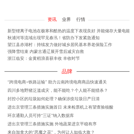
资讯
业界
行情
新型锂离子电池在极寒和酷热的温度下表现良好 并能储存大量电能
秋浦河等流域出现罕见春汛！省防办下发紧急通知
望江县赤湖村：持续发力做好城乡居民基本养老保险工作
强降雪结束 内蒙古通辽展开雪后减灾自救
浙江临安：金黄稻浪喜获丰收 丰收时节
品牌
“跨境电商+铁路运输” 助力云南跨境电商商品快速通关
四川多地野猪泛滥成灾，能不能吃？个人能不能猎杀？
封控小区的垃圾如何处理？确保涉疫垃圾日产日清
进出京管理三条措施实施首日 未来检票机上有望查验核酸
环京通勤人员可持“三证”纳入数据库
进出京管理三条措施实施 外地蔬菜进京平稳有序
来自加拿大的“恶魔之花”，为何让人如临大敌？