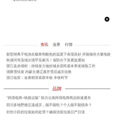
资讯
业界
行情
新型锂离子电池在极寒和酷热的温度下表现良好 并能储存大量电能
秋浦河等流域出现罕见春汛！省防办下发紧急通知
望江县赤湖村：持续发力做好城乡居民基本养老保险工作
强降雪结束 内蒙古通辽展开雪后减灾自救
浙江临安：金黄稻浪喜获丰收 丰收时节
品牌
“跨境电商+铁路运输” 助力云南跨境电商商品快速通关
四川多地野猪泛滥成灾，能不能吃？个人能不能猎杀？
封控小区的垃圾如何处理？确保涉疫垃圾日产日清