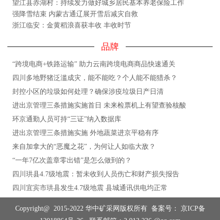
望江县赤湖村：持续发力做好城乡居民基本养老保险工作
强降雪结束 内蒙古通辽展开雪后减灾自救
浙江临安：金黄稻浪喜获丰收 丰收时节
品牌
“跨境电商+铁路运输” 助力云南跨境电商商品快速通关
四川多地野猪泛滥成灾，能不能吃？个人能不能猎杀？
封控小区的垃圾如何处理？确保涉疫垃圾日产日清
进出京管理三条措施实施首日 未来检票机上有望查验核酸
环京通勤人员可持“三证”纳入数据库
进出京管理三条措施实施 外地蔬菜进京平稳有序
来自加拿大的“恶魔之花”，为何让人如临大敌？
“一年7亿次盖章零出错”是怎么做到的？
四川珙县4.7级地震：暂未收到人员伤亡和财产损失报告
四川宜宾市珙县发生4.7级地震 县城通讯供电均正常
Copyright@ 2015-2022 华中矿采网版权所有 备案号：
京ICP备