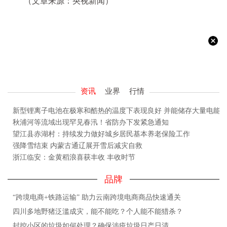
（文章来源：央视新闻）
资讯
业界
行情
新型锂离子电池在极寒和酷热的温度下表现良好 并能储存大量电能
秋浦河等流域出现罕见春汛！省防办下发紧急通知
望江县赤湖村：持续发力做好城乡居民基本养老保险工作
强降雪结束 内蒙古通辽展开雪后减灾自救
浙江临安：金黄稻浪喜获丰收 丰收时节
品牌
“跨境电商+铁路运输” 助力云南跨境电商商品快速通关
四川多地野猪泛滥成灾，能不能吃？个人能不能猎杀？
封控小区的垃圾如何处理？确保涉疫垃圾日产日清