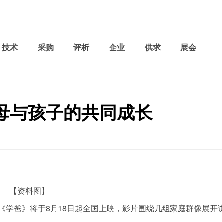
技术
采购
评析
企业
供求
展会
母与孩子的共同成长
【资料图】
《学爸》将于8月18日起全国上映，影片围绕几组家庭群像展开