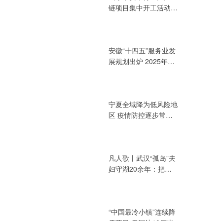
链项目集中开工活动
总投资394.72亿元
安徽“十四五”服务业发
展规划出炉 2025年增
加值力争达3.2万亿元
宁夏全域降为低风险地
区 疫情防控逐步常态
化
凡人歌丨武汉“孤岛”夫
妇守湖20余年：把青
春献给湖泊
“中国最冷小镇”连续降