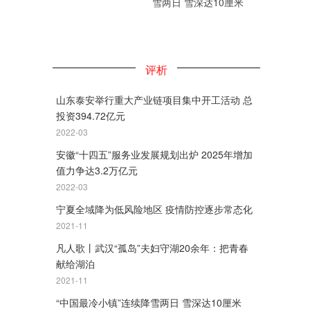
雪两日 雪深达10厘米
评析
山东泰安举行重大产业链项目集中开工活动 总
投资394.72亿元
2022-03
安徽“十四五”服务业发展规划出炉 2025年增加
值力争达3.2万亿元
2022-03
宁夏全域降为低风险地区 疫情防控逐步常态化
2021-11
凡人歌丨武汉“孤岛”夫妇守湖20余年：把青春
献给湖泊
2021-11
“中国最冷小镇”连续降雪两日 雪深达10厘米