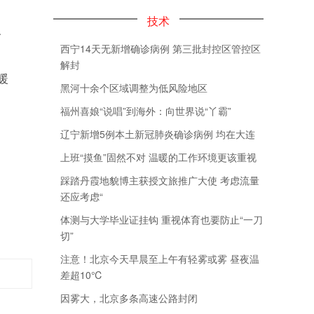
技术
、
西宁14天无新增确诊病例 第三批封控区管控区
解封
暖
黑河十余个区域调整为低风险地区
福州喜娘“说唱”到海外：向世界说“丫霸”
辽宁新增5例本土新冠肺炎确诊病例 均在大连
上班“摸鱼”固然不对 温暖的工作环境更该重视
踩踏丹霞地貌博主获授文旅推广大使 考虑流量
还应考虑“
体测与大学毕业证挂钩 重视体育也要防止“一刀
切”
注意！北京今天早晨至上午有轻雾或雾 昼夜温
差超10℃
因雾大，北京多条高速公路封闭