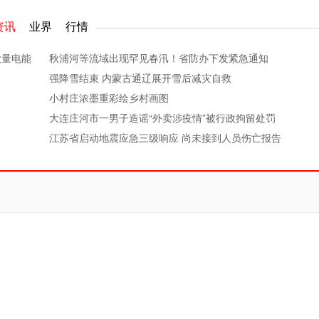
资讯
业界
行情
大量电能
秋浦河等流域出现罕见春汛！省防办下发紧急通知
强降雪结束 内蒙古通辽展开雪后减灾自救
小村庄浓墨重彩绘乡村画图
大连庄河市一男子造谣“外卖涉疫情”被行政拘留处罚
江苏省启动地震应急三级响应 尚未接到人员伤亡报告