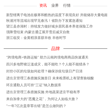
资讯
业界
行情
新型锂离子电池在极寒和酷热的温度下表现良好 并能储存大量电能
秋浦河等流域出现罕见春汛！省防办下发紧急通知
望江县赤湖村：持续发力做好城乡居民基本养老保险工作
强降雪结束 内蒙古通辽展开雪后减灾自救
浙江临安：金黄稻浪喜获丰收 丰收时节
品牌
“跨境电商+铁路运输” 助力云南跨境电商商品快速通关
四川多地野猪泛滥成灾，能不能吃？个人能不能猎杀？
封控小区的垃圾如何处理？确保涉疫垃圾日产日清
进出京管理三条措施实施首日 未来检票机上有望查验核酸
环京通勤人员可持“三证”纳入数据库
进出京管理三条措施实施 外地蔬菜进京平稳有序
来自加拿大的“恶魔之花”，为何让人如临大敌？
“一年7亿次盖章零出错”是怎么做到的？