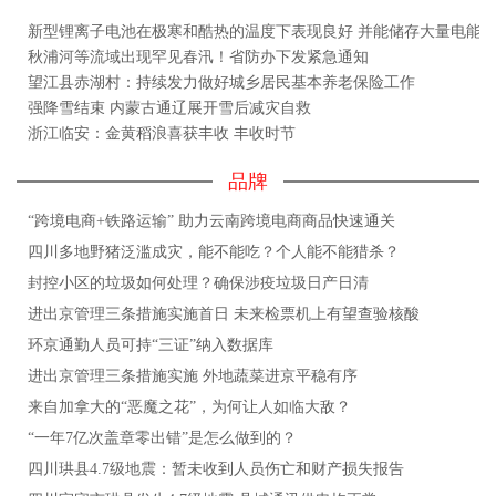
新型锂离子电池在极寒和酷热的温度下表现良好 并能储存大量电能
秋浦河等流域出现罕见春汛！省防办下发紧急通知
望江县赤湖村：持续发力做好城乡居民基本养老保险工作
强降雪结束 内蒙古通辽展开雪后减灾自救
浙江临安：金黄稻浪喜获丰收 丰收时节
品牌
“跨境电商+铁路运输” 助力云南跨境电商商品快速通关
四川多地野猪泛滥成灾，能不能吃？个人能不能猎杀？
封控小区的垃圾如何处理？确保涉疫垃圾日产日清
进出京管理三条措施实施首日 未来检票机上有望查验核酸
环京通勤人员可持“三证”纳入数据库
进出京管理三条措施实施 外地蔬菜进京平稳有序
来自加拿大的“恶魔之花”，为何让人如临大敌？
“一年7亿次盖章零出错”是怎么做到的？
四川珙县4.7级地震：暂未收到人员伤亡和财产损失报告