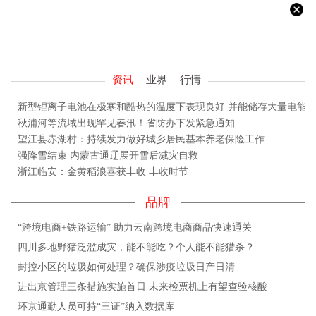
资讯
业界
行情
新型锂离子电池在极寒和酷热的温度下表现良好 并能储存大量电能
秋浦河等流域出现罕见春汛！省防办下发紧急通知
望江县赤湖村：持续发力做好城乡居民基本养老保险工作
强降雪结束 内蒙古通辽展开雪后减灾自救
浙江临安：金黄稻浪喜获丰收 丰收时节
品牌
“跨境电商+铁路运输” 助力云南跨境电商商品快速通关
四川多地野猪泛滥成灾，能不能吃？个人能不能猎杀？
封控小区的垃圾如何处理？确保涉疫垃圾日产日清
进出京管理三条措施实施首日 未来检票机上有望查验核酸
环京通勤人员可持“三证”纳入数据库