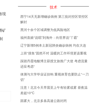
技术
致现
西宁14天无新增确诊病例 第三批封控区管控区
解封
黑河十余个区域调整为低风险地区
博矿
福州喜娘“说唱”到海外：向世界说“丫霸”
制
辽宁新增5例本土新冠肺炎确诊病例 均在大连
上班“摸鱼”固然不对 温暖的工作环境更该重视
踩踏丹霞地貌博主获授文旅推广大使 考虑流量
还应考虑“
体测与大学毕业证挂钩 重视体育也要防止“一刀
切”
注意！北京今天早晨至上午有轻雾或雾 昼夜温
差超10℃
因雾大，北京多条高速公路封闭