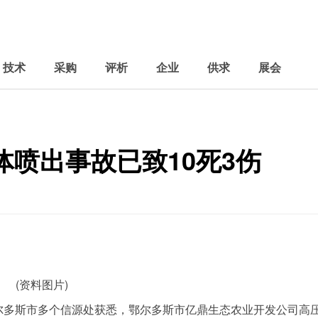
技术
采购
评析
企业
供求
展会
喷出事故已致10死3伤
(资料图片)
尔多斯市多个信源处获悉，鄂尔多斯市亿鼎生态农业开发公司高