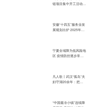
链项目集中开工活动
总投资394.72亿元
安徽“十四五”服务业发
展规划出炉 2025年增
加值力争达3.2万亿元
宁夏全域降为低风险地
区 疫情防控逐步常态
化
凡人歌丨武汉“孤岛”夫
妇守湖20余年：把青
春献给湖泊
“中国最冷小镇”连续降