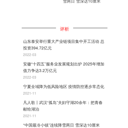
雪两日 雪深达10厘米
评析
山东泰安举行重大产业链项目集中开工活动 总
投资394.72亿元
2022-03
安徽“十四五”服务业发展规划出炉 2025年增加
值力争达3.2万亿元
2022-03
宁夏全域降为低风险地区 疫情防控逐步常态化
2021-11
凡人歌丨武汉“孤岛”夫妇守湖20余年：把青春
献给湖泊
2021-11
“中国最冷小镇”连续降雪两日 雪深达10厘米