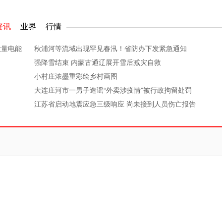
资讯
业界
行情
大量电能
秋浦河等流域出现罕见春汛！省防办下发紧急通知
强降雪结束 内蒙古通辽展开雪后减灾自救
小村庄浓墨重彩绘乡村画图
大连庄河市一男子造谣“外卖涉疫情”被行政拘留处罚
江苏省启动地震应急三级响应 尚未接到人员伤亡报告