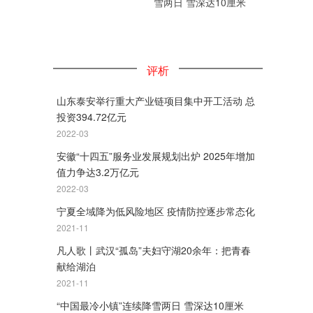
雪两日 雪深达10厘米
评析
山东泰安举行重大产业链项目集中开工活动 总
投资394.72亿元
2022-03
安徽“十四五”服务业发展规划出炉 2025年增加
值力争达3.2万亿元
2022-03
宁夏全域降为低风险地区 疫情防控逐步常态化
2021-11
凡人歌丨武汉“孤岛”夫妇守湖20余年：把青春
献给湖泊
2021-11
“中国最冷小镇”连续降雪两日 雪深达10厘米