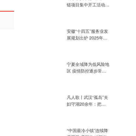
链项目集中开工活动
总投资394.72亿元
安徽“十四五”服务业发
展规划出炉 2025年增
加值力争达3.2万亿元
宁夏全域降为低风险地
区 疫情防控逐步常态
化
凡人歌丨武汉“孤岛”夫
妇守湖20余年：把青
春献给湖泊
“中国最冷小镇”连续降