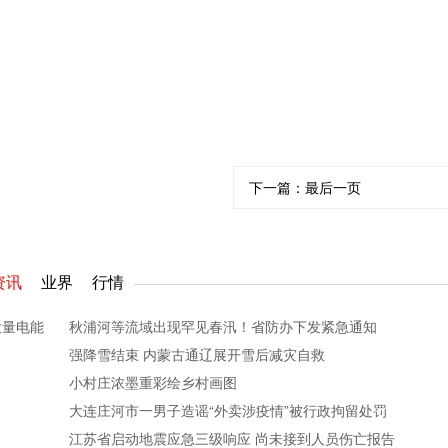
下一篇：
最后一页
资讯
业界
行情
大量电能
秋浦河等流域出现罕见春汛！省防办下发紧急通知
强降雪结束 内蒙古通辽展开雪后减灾自救
小村庄浓墨重彩绘乡村画图
大连庄河市一男子造谣“外卖涉疫情”被行政拘留处罚
江苏省启动地震应急三级响应 尚未接到人员伤亡报告