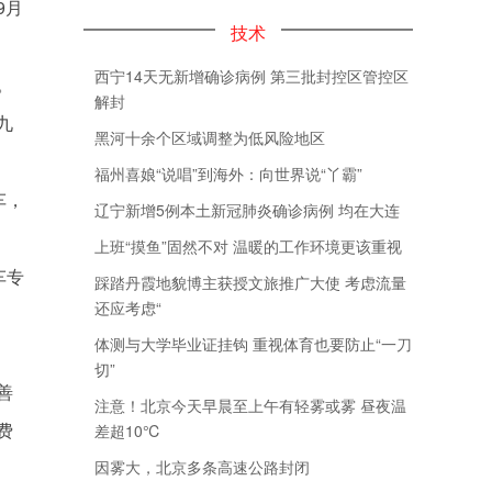
9月
技术
西宁14天无新增确诊病例 第三批封控区管控区
。
解封
九
黑河十余个区域调整为低风险地区
福州喜娘“说唱”到海外：向世界说“丫霸”
车，
辽宁新增5例本土新冠肺炎确诊病例 均在大连
上班“摸鱼”固然不对 温暖的工作环境更该重视
车专
踩踏丹霞地貌博主获授文旅推广大使 考虑流量
还应考虑“
体测与大学毕业证挂钩 重视体育也要防止“一刀
切”
善
注意！北京今天早晨至上午有轻雾或雾 昼夜温
费
差超10℃
因雾大，北京多条高速公路封闭