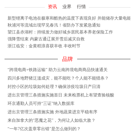
资讯
业界
行情
新型锂离子电池在极寒和酷热的温度下表现良好 并能储存大量电能
秋浦河等流域出现罕见春汛！省防办下发紧急通知
望江县赤湖村：持续发力做好城乡居民基本养老保险工作
强降雪结束 内蒙古通辽展开雪后减灾自救
浙江临安：金黄稻浪喜获丰收 丰收时节
品牌
“跨境电商+铁路运输” 助力云南跨境电商商品快速通关
四川多地野猪泛滥成灾，能不能吃？个人能不能猎杀？
封控小区的垃圾如何处理？确保涉疫垃圾日产日清
进出京管理三条措施实施首日 未来检票机上有望查验核酸
环京通勤人员可持“三证”纳入数据库
进出京管理三条措施实施 外地蔬菜进京平稳有序
来自加拿大的“恶魔之花”，为何让人如临大敌？
“一年7亿次盖章零出错”是怎么做到的？