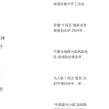
链项目集中开工活动
总投资394.72亿元
安徽“十四五”服务业发
展规划出炉 2025年增
加值力争达3.2万亿元
度继
于
宁夏全域降为低风险地
区 疫情防控逐步常态
化
。
。
凡人歌丨武汉“孤岛”夫
妇守湖20余年：把青
悲
春献给湖泊
“中国最冷小镇”连续降