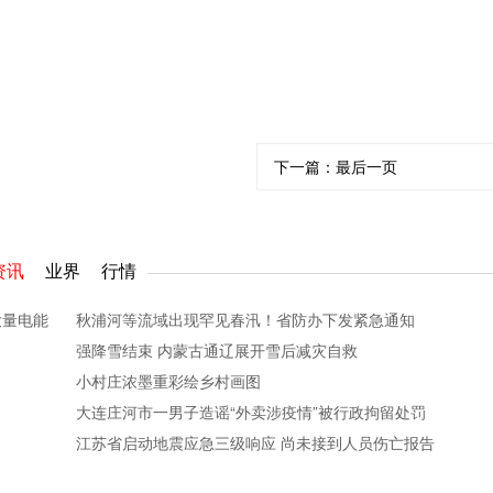
下一篇：
最后一页
资讯
业界
行情
大量电能
秋浦河等流域出现罕见春汛！省防办下发紧急通知
强降雪结束 内蒙古通辽展开雪后减灾自救
小村庄浓墨重彩绘乡村画图
大连庄河市一男子造谣“外卖涉疫情”被行政拘留处罚
江苏省启动地震应急三级响应 尚未接到人员伤亡报告