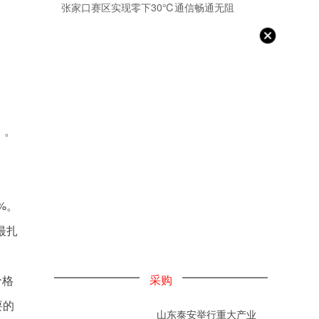
张家口赛区实现零下30℃通信畅通无阻
）。
%。
最扎
采购
价格
要的
山东泰安举行重大产业