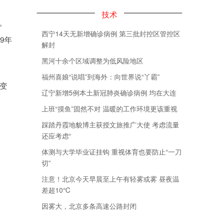
技术
%。
西宁14天无新增确诊病例 第三批封控区管控区
9年
解封
黑河十余个区域调整为低风险地区
福州喜娘“说唱”到海外：向世界说“丫霸”
变
辽宁新增5例本土新冠肺炎确诊病例 均在大连
上班“摸鱼”固然不对 温暖的工作环境更该重视
踩踏丹霞地貌博主获授文旅推广大使 考虑流量
还应考虑“
体测与大学毕业证挂钩 重视体育也要防止“一刀
切”
注意！北京今天早晨至上午有轻雾或雾 昼夜温
差超10℃
因雾大，北京多条高速公路封闭