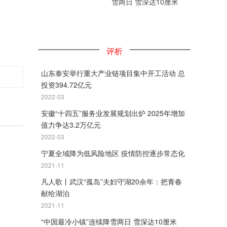
雪两日 雪深达10厘米
评析
山东泰安举行重大产业链项目集中开工活动 总
投资394.72亿元
2022-03
安徽“十四五”服务业发展规划出炉 2025年增加
值力争达3.2万亿元
2022-03
宁夏全域降为低风险地区 疫情防控逐步常态化
2021-11
凡人歌丨武汉“孤岛”夫妇守湖20余年：把青春
献给湖泊
2021-11
“中国最冷小镇”连续降雪两日 雪深达10厘米