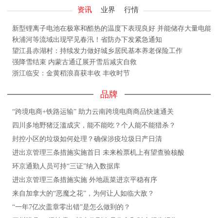
资讯
业界
行情
新型锂离子电池在极寒和酷热的温度下表现良好 并能储存大量电能
秋浦河等流域出现罕见春汛！省防办下发紧急通知
望江县赤湖村：持续发力做好城乡居民基本养老保险工作
强降雪结束 内蒙古通辽展开雪后减灾自救
浙江临安：金黄稻浪喜获丰收 丰收时节
品牌
“跨境电商+铁路运输” 助力云南跨境电商商品快速通关
四川多地野猪泛滥成灾，能不能吃？个人能不能猎杀？
封控小区的垃圾如何处理？确保涉疫垃圾日产日清
进出京管理三条措施实施首日 未来检票机上有望查验核酸
环京通勤人员可持“三证”纳入数据库
进出京管理三条措施实施 外地蔬菜进京平稳有序
来自加拿大的“恶魔之花”，为何让人如临大敌？
“一年7亿次盖章零出错”是怎么做到的？