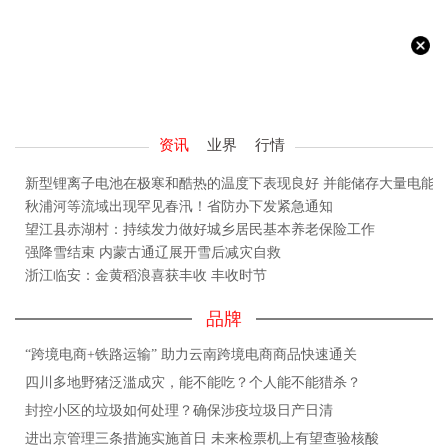
资讯
业界
行情
新型锂离子电池在极寒和酷热的温度下表现良好 并能储存大量电能
秋浦河等流域出现罕见春汛！省防办下发紧急通知
望江县赤湖村：持续发力做好城乡居民基本养老保险工作
强降雪结束 内蒙古通辽展开雪后减灾自救
浙江临安：金黄稻浪喜获丰收 丰收时节
品牌
“跨境电商+铁路运输” 助力云南跨境电商商品快速通关
四川多地野猪泛滥成灾，能不能吃？个人能不能猎杀？
封控小区的垃圾如何处理？确保涉疫垃圾日产日清
进出京管理三条措施实施首日 未来检票机上有望查验核酸