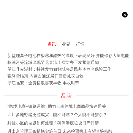
资讯
业界
行情
新型锂离子电池在极寒和酷热的温度下表现良好 并能储存大量电能
秋浦河等流域出现罕见春汛！省防办下发紧急通知
望江县赤湖村：持续发力做好城乡居民基本养老保险工作
强降雪结束 内蒙古通辽展开雪后减灾自救
浙江临安：金黄稻浪喜获丰收 丰收时节
品牌
“跨境电商+铁路运输” 助力云南跨境电商商品快速通关
四川多地野猪泛滥成灾，能不能吃？个人能不能猎杀？
封控小区的垃圾如何处理？确保涉疫垃圾日产日清
进出京管理三条措施实施首日 未来检票机上有望查验核酸