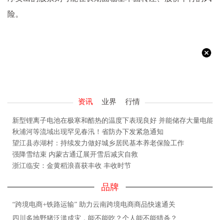
险。
资讯
业界
行情
新型锂离子电池在极寒和酷热的温度下表现良好 并能储存大量电能
秋浦河等流域出现罕见春汛！省防办下发紧急通知
望江县赤湖村：持续发力做好城乡居民基本养老保险工作
强降雪结束 内蒙古通辽展开雪后减灾自救
浙江临安：金黄稻浪喜获丰收 丰收时节
品牌
“跨境电商+铁路运输” 助力云南跨境电商商品快速通关
四川多地野猪泛滥成灾，能不能吃？个人能不能猎杀？