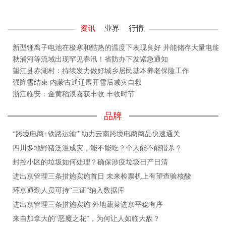
资讯
业界
行情
新型锂离子电池在极寒和酷热的温度下表现良好 并能储存大量电能
秋浦河等流域出现罕见春汛！省防办下发紧急通知
望江县赤湖村：持续发力做好城乡居民基本养老保险工作
强降雪结束 内蒙古通辽展开雪后减灾自救
浙江临安：金黄稻浪喜获丰收 丰收时节
品牌
“跨境电商+铁路运输” 助力云南跨境电商商品快速通关
四川多地野猪泛滥成灾，能不能吃？个人能不能猎杀？
封控小区的垃圾如何处理？确保涉疫垃圾日产日清
进出京管理三条措施实施首日 未来检票机上有望查验核酸
环京通勤人员可持“三证”纳入数据库
进出京管理三条措施实施 外地蔬菜进京平稳有序
来自加拿大的“恶魔之花”，为何让人如临大敌？