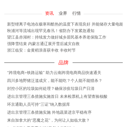
资讯
业界
行情
新型锂离子电池在极寒和酷热的温度下表现良好 并能储存大量电能
秋浦河等流域出现罕见春汛！省防办下发紧急通知
望江县赤湖村：持续发力做好城乡居民基本养老保险工作
强降雪结束 内蒙古通辽展开雪后减灾自救
浙江临安：金黄稻浪喜获丰收 丰收时节
品牌
“跨境电商+铁路运输” 助力云南跨境电商商品快速通关
四川多地野猪泛滥成灾，能不能吃？个人能不能猎杀？
封控小区的垃圾如何处理？确保涉疫垃圾日产日清
进出京管理三条措施实施首日 未来检票机上有望查验核酸
环京通勤人员可持“三证”纳入数据库
进出京管理三条措施实施 外地蔬菜进京平稳有序
来自加拿大的“恶魔之花”，为何让人如临大敌？