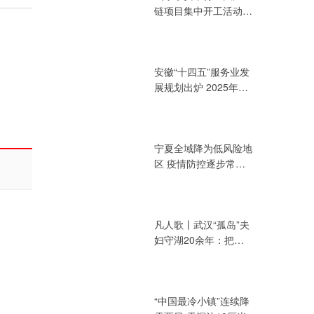
链项目集中开工活动
总投资394.72亿元
安徽“十四五”服务业发
展规划出炉 2025年增
加值力争达3.2万亿元
宁夏全域降为低风险地
区 疫情防控逐步常态
化
凡人歌丨武汉“孤岛”夫
妇守湖20余年：把青
春献给湖泊
“中国最冷小镇”连续降