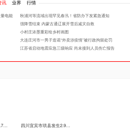
资讯
业界
行情
大量电能
秋浦河等流域出现罕见春汛！省防办下发紧急通知
强降雪结束 内蒙古通辽展开雪后减灾自救
小村庄浓墨重彩绘乡村画图
大连庄河市一男子造谣“外卖涉疫情”被行政拘留处罚
江苏省启动地震应急三级响应 尚未接到人员伤亡报告
四川宜宾市珙县发生4.7级地震 震源深度13千米
四川宜宾市珙县发生2.9级地震 震源深度10千米