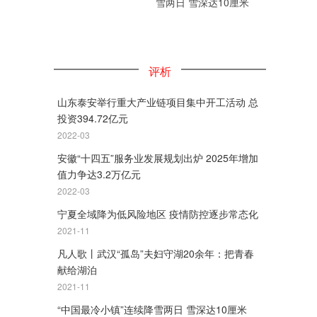
雪两日 雪深达10厘米
评析
山东泰安举行重大产业链项目集中开工活动 总
投资394.72亿元
2022-03
安徽“十四五”服务业发展规划出炉 2025年增加
值力争达3.2万亿元
2022-03
宁夏全域降为低风险地区 疫情防控逐步常态化
2021-11
凡人歌丨武汉“孤岛”夫妇守湖20余年：把青春
献给湖泊
2021-11
“中国最冷小镇”连续降雪两日 雪深达10厘米