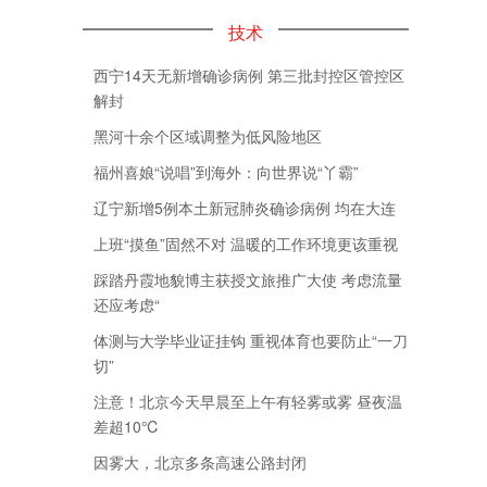
技术
西宁14天无新增确诊病例 第三批封控区管控区
解封
黑河十余个区域调整为低风险地区
福州喜娘“说唱”到海外：向世界说“丫霸”
辽宁新增5例本土新冠肺炎确诊病例 均在大连
上班“摸鱼”固然不对 温暖的工作环境更该重视
踩踏丹霞地貌博主获授文旅推广大使 考虑流量
还应考虑“
体测与大学毕业证挂钩 重视体育也要防止“一刀
切”
注意！北京今天早晨至上午有轻雾或雾 昼夜温
差超10℃
因雾大，北京多条高速公路封闭