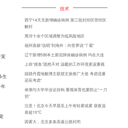
技术
西宁14天无新增确诊病例 第三批封控区管控区
解封
黑河十余个区域调整为低风险地区
福州喜娘“说唱”到海外：向世界说“丫霸”
辽宁新增5例本土新冠肺炎确诊病例 均在大连
誉宠
上班“摸鱼”固然不对 温暖的工作环境更该重视
踩踏丹霞地貌博主获授文旅推广大使 考虑流量
条生
还应考虑“
今年
体测与大学毕业证挂钩 重视体育也要防止“一刀
切”
注意！北京今天早晨至上午有轻雾或雾 昼夜温
差超10℃
宠
因雾大，北京多条高速公路封闭