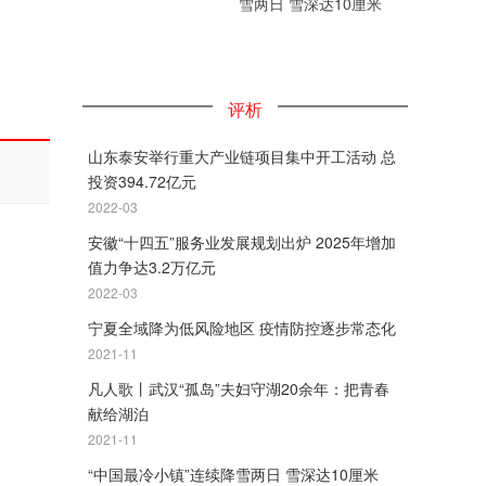
雪两日 雪深达10厘米
评析
山东泰安举行重大产业链项目集中开工活动 总
投资394.72亿元
2022-03
安徽“十四五”服务业发展规划出炉 2025年增加
值力争达3.2万亿元
2022-03
宁夏全域降为低风险地区 疫情防控逐步常态化
2021-11
凡人歌丨武汉“孤岛”夫妇守湖20余年：把青春
献给湖泊
2021-11
“中国最冷小镇”连续降雪两日 雪深达10厘米