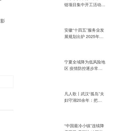
一
链项目集中开工活动
总投资394.72亿元
有影
安徽“十四五”服务业发
展规划出炉 2025年增
加值力争达3.2万亿元
宁夏全域降为低风险地
区 疫情防控逐步常态
化
凡人歌丨武汉“孤岛”夫
妇守湖20余年：把青
春献给湖泊
“中国最冷小镇”连续降