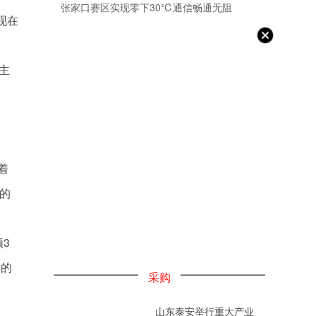
张家口赛区实现零下30℃通信畅通无阻
现在
主
着
的
3
层的
采购
山东泰安举行重大产业