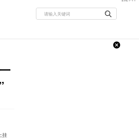
从一
”
上挂