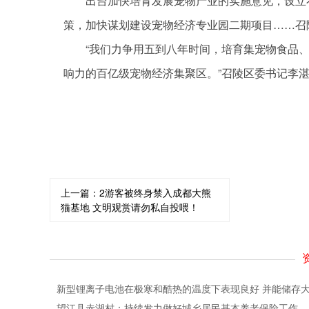
出台加快培育发展宠物产业的实施意见，设立
策，加快谋划建设宠物经济专业园二期项目……召
“我们力争用五到八年时间，培育集宠物食品
响力的百亿级宠物经济集聚区。”召陵区委书记李
关键词：
上一篇：
2游客被终身禁入成都大熊
猫基地 文明观赏请勿私自投喂！
新型锂离子电池在极寒和酷热的温度下表现良好 并能储存
望江县赤湖村：持续发力做好城乡居民基本养老保险工作