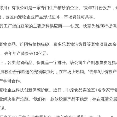
漯河）有限公司是一家专门生产猫砂的企业。“去年7月份投产，
介绍，园区内宠物企业产品形成互补，市场资源可共享。
是其工厂蛋白豆渣的主要原料供应商——快宠。快宠为维阿特提供
宠物食品、维阿特植物猫砂、泰多乐宠物洁齿骨等宠物项目20余
个，去年年产值突破10亿元。
上，各类宠物药品、保健品一字排开。该公司生产副总董炎超指
展校企合作筛选的宠物驱虫药，在市场上热销。”去年9月份投产
产学研合作。
宠物企业科技创新保驾护航。近日，中原食品实验室1名专家带领
业解决生产难题。“我们有一款软胶囊产品不稳定，存在沉淀分
超说。