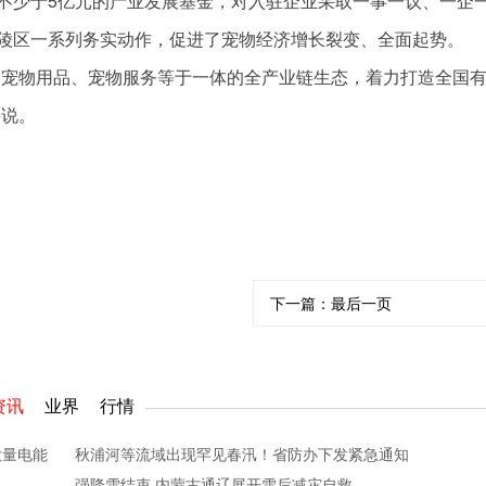
不少于5亿元的产业发展基金，对入驻企业采取一事一议、一企
陵区一系列务实动作，促进了宠物经济增长裂变、全面起势。
、宠物用品、宠物服务等于一体的全产业链生态，着力打造全国
湛说。
下一篇：
最后一页
资讯
业界
行情
大量电能
秋浦河等流域出现罕见春汛！省防办下发紧急通知
强降雪结束 内蒙古通辽展开雪后减灾自救