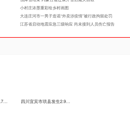
小村庄浓墨重彩绘乡村画图
大连庄河市一男子造谣“外卖涉疫情”被行政拘留处罚
江苏省启动地震应急三级响应 尚未接到人员伤亡报告
四川宜宾市珙县发生4.7级地震 震源深度13千米
四川宜宾市珙县发生2.9级地震 震源深度10千米